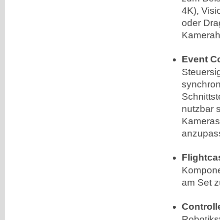
4K), Vis
oder Dra
Kameraha
Event Co
Steuersi
synchron
Schnittst
nutzbar 
Kameras
anzupas
Flightca
Komponen
am Set z
Controll
Robotiks