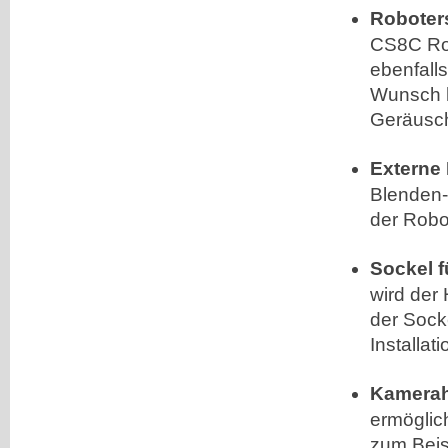
Roboter
CS8C Rob
ebenfalls
Wunsch h
Geräusch
Externe
Blenden-
der Robo
Sockel 
wird der
der Sock
Installat
Kamerah
ermöglic
zum Beis