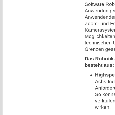
Software Robo
Anwendungen e
Anwendenden 
Zoom- und Fo
Kamerasyst
Möglichkeiten
technischen U
Grenzen gese
Das Robotik
besteht aus:
Highspe
Achs-Ind
Anforder
So könne
verlaufe
wirken.