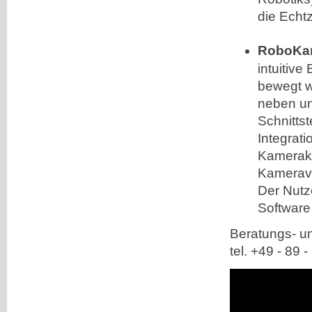
die Echtz
RoboKam
intuitiv
bewegt w
neben un
Schnittst
Integrati
Kamerako
Kamerave
Der Nutze
Software
Beratungs- un
tel. +49 - 89 